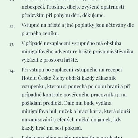
nebezpečí. Prosíme, dbejte zvýšené opatrnosti
především při pohybu dětí, děkujeme.
Vstupné na hřiště a jiné poplatky jsou účtovány dle
platného ceníku.
V případě nezaplacení vstupného má obsluha
minigolfového adventure hřiště právo návštěvníka
vykázat z prostoru hřiště.
Při vstupu po zaplacení vstupného na recepci
Hotelu České Žleby obdrží každý zákazník
vstupenku, kterou si ponechá po dobu hraní a při
případné kontrole pověřeného pracovníka ji na
požádání předloží. Dále mu bude vydána
minigolfová hůl, míček a hrací karta, která slouží
na zapisování trefených míčků do jamek, kdy
každý hráč má šest pokusů.
Pohyb po celém areálu minigolfu je na vlastní