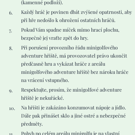
(kamenné podloží).
Každý hráč je povinen dbát zvýšené opatrnosti, aby
při hře nedošlo k ohrožení ostatních hráčů.
Pokud Vám spadne míček mimo hrací plochu,
bezpečně jej vraťte zpět do hry.
Při porušení provozního řádu minigolfového
adventure hřiště, má provozovatel právo ukončit
předčasně hru a vykázat hráče z areálu
minigolfového adventure hřiště bez nároku hráče
na vrácení vstupného.
Respektujte, prosím, že minigolfové adventure
hřiště je nekuřácké.
Na hřišti je zakázáno konzumovat nápoje a jídlo.
Dále pak přinášet sklo a jiné ostré a nebezpečné
předměty.
Pohyb po celém areálu minigolfu je na vlastní