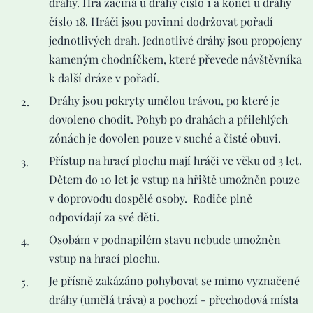
dráhy. Hra začíná u dráhy číslo 1 a končí u dráhy
číslo 18. Hráči jsou povinni dodržovat pořadí
jednotlivých drah. Jednotlivé dráhy jsou propojeny
kameným chodníčkem, které převede návštěvníka
k další dráze v pořadí.
Dráhy jsou pokryty umělou trávou, po které je
dovoleno chodit. Pohyb po drahách a přilehlých
zónách je dovolen pouze v suché a čisté obuvi.
Přístup na hrací plochu mají hráči ve věku od 3 let.
Dětem do 10 let je vstup na hřiště umožněn pouze
v doprovodu dospělé osoby. Rodiče plně
odpovídají za své děti.
Osobám v podnapilém stavu nebude umožněn
vstup na hrací plochu.
Je přísně zakázáno pohybovat se mimo vyznačené
dráhy (umělá tráva) a pochozí - přechodová místa